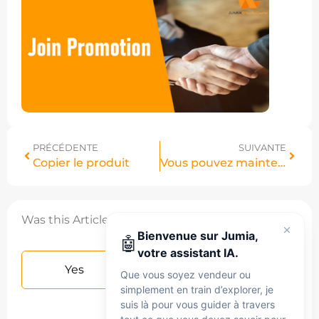
PRÉCÉDENTE
SUIVANTE
Copier le produit
Vous pouvez maintenant obtenir plus de détails sur vos retours dans votre magasin.
Was this Article helpful?
Bienvenue sur Jumia,
🤖
votre assistant IA.
Yes
No
Que vous soyez vendeur ou
simplement en train d’explorer, je
suis là pour vous guider à travers