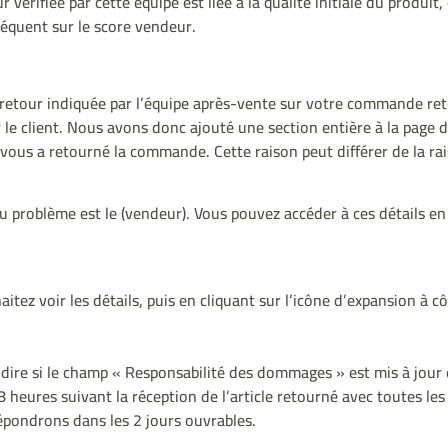
r vérifiée par cette équipe est liée à la qualité initiale du produit,
séquent sur le score vendeur.
du retour indiquée par l’équipe après-vente sur votre commande r
r le client. Nous avons donc ajouté une section entière à la pag
vous a retourné la commande. Cette raison peut différer de la ra
du problème est le (vendeur). Vous pouvez accéder à ces détails en
ez voir les détails, puis en cliquant sur l’icône d’expansion à c
-dire si le champ « Responsabilité des dommages » est mis à jour
 heures suivant la réception de l’article retourné avec toutes les
épondrons dans les 2 jours ouvrables.