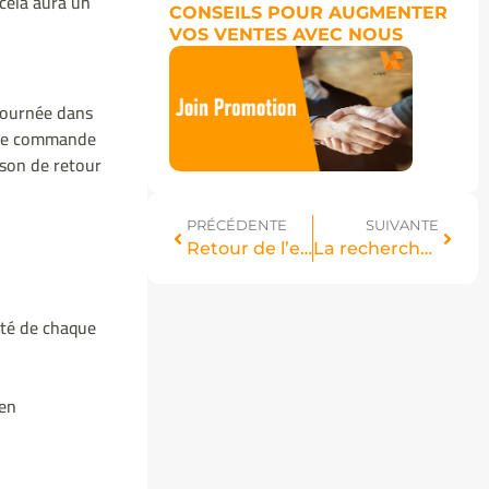
 cela aura un
CONSEILS POUR AUGMENTER
VOS VENTES AVEC NOUS
etournée dans
e de commande
ison de retour
PRÉCÉDENTE
SUIVANTE
Retour de l’entrepôt
La recherche par SKU Jumia est maintenant en ligne ! Trouvez vos produits plus rapidement.
Jumia AI
ôté de chaque
 en
Découvrez
votre assistant intelligent