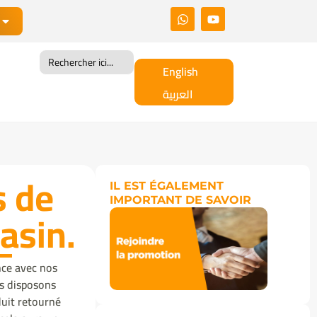
Search
for:
English
العربية
s de
IL EST ÉGALEMENT
IMPORTANT DE SAVOIR
asin.
ance avec nos
us disposons
duit retourné