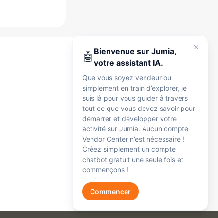
Jumia
Je suis là pour vous accompagner à tout
moment, que vous soyez vendeur ou
Bienvenue sur Jumia,
🤖
simplement en exploration. Parlez-moi en
votre assistant IA.
anglais, en français ou en arabe — je peux
Que vous soyez vendeur ou
vous aider avec :
simplement en train d’explorer, je
Inscription
🛍️
suis là pour vous guider à travers
Inscription et configuration du compte
tout ce que vous devez savoir pour
Commandes
démarrer et développer votre
📦
Commandes et expédition
activité sur Jumia. Aucun compte
Paiements
Vendor Center n’est nécessaire !
💰
Créez simplement un compte
Paiements, commissions et frais
chatbot gratuit une seule fois et
Produits
📋
commençons !
Mise en ligne des produits
Réclamations
Get Started
🔧
Commencer
Réclamations et support