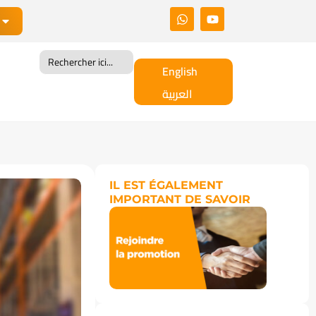
Search
for:
English
العربية
IL EST ÉGALEMENT
IMPORTANT DE SAVOIR