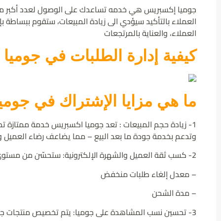
جوميا إكسبريس هي خدمه تساعدك على الوصول لعدد أكبر من الع
العملاء بالتأكيد سيؤدي الى زيادة المبيعات، ستقوم ببساطة بإ
العملاء، والعناية بالمرتجعات
كيفية إدارة الطلبات في جومي
ما هي مزايا الإشتراك في جوم
1- زيادة حجم المبيعات : تعد جوميا اكسبريس خدمة ممتازة 
وتدعم بخدمة جودة ما بعد البيع – مما يضاعف رضاء العميل وزي
2- كسب ثقة العميل والشهرة الإلكترونية: ستحسّن من مستوي تقييم البائع الخاص بك لأنه سيحسن مستوي التقييم في عملية الشحن:
– معدل إلغاء طلبات منخفض
– مدة الشحن
3- تحسين نسب المشاهدة على جوميا: يتم تخصيص منتجات جوميا إكسبريس بعلامة “جوميا إكسبريس” وتعرض أعلي قوائم كل قسم.