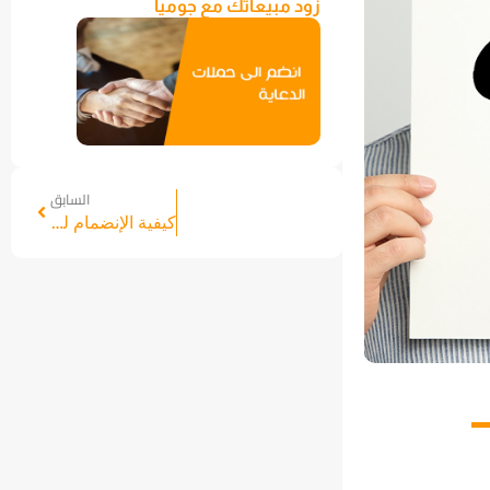
زود مبيعاتك مع جوميا
السابق
كيفية الإنضمام لجوميا إكسبريس؟