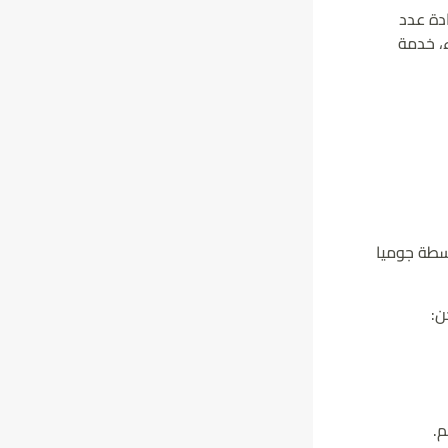
دة عدد
ء، خدمة
سطة جوميا