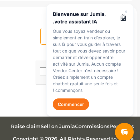
Je suis là pour vous accompagner à tout
moment, que vous soyez vendeur ou
Bienvenue sur Jumia,
هل هذا المقال مفيد ؟
🤖
simplement en exploration. Parlez-moi en
votre assistant IA.
anglais, en français ou en arabe — je peux
Que vous soyez vendeur ou
نعم
لا
vous aider avec :
simplement en train d’explorer, je
Inscription
🛍️
suis là pour vous guider à travers
Inscription et configuration du compte
tout ce que vous devez savoir pour
Commandes
démarrer et développer votre
📦
Commandes et expédition
activité sur Jumia. Aucun compte
Paiements
Vendor Center n’est nécessaire !
💰
Créez simplement un compte
Paiements, commissions et frais
chatbot gratuit une seule fois et
Produits
📋
commençons !
Mise en ligne des produits
Réclamations
Get Started
🔧
Commencer
ارسال
Réclamations et support
Raise claim
Sell on Jumia
Commissions
Penalties
Copyright © 2026. All Rights Reserved to Jumia