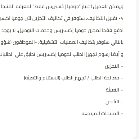
ويمكن للعميل اختيار “جوميا إكسبريس فقط” لمعرفة المنتجا
4- تقليل التكاليف: ستوفر في تكاليف التخزين لأن جوميا اكسبريس تزودك بأسعار تخزين تنافسية مضمونة في المخزن لدينا
ادفع فقط لمخزن جوميا إكسبريس وخدمات التوصيل، لا يوجد ت
بالتالي ستوفر بتكاليف العمليات التشغيلية: -الموظفون (شؤو
و أيضا رسوم تجهيز الطلب لجوميا إكسبريس تطبق علي الطلبا
Jumia AI
– التخزين
– معالجة الطلب / تجهيز الطلب (الاستلام والتعبئة)
– التعبئة
– الشحن
Découvrez
– المنتجات المرتجعة
votre assistant intelligent
Jumia