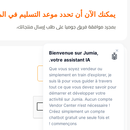
Découvrez
يمكنك الآن أن تحدد موعد التسليم في ال
votre assistant intelligent
بمجرد موافقة فريق جوميا على طلب إرسال منتجاتك،
Jumia
Je suis là pour vous accompagner à tout
moment, que vous soyez vendeur ou
هل هذا المقال مفيد ؟
Bienvenue sur Jumia,
🤖
simplement en exploration. Parlez-moi en
votre assistant IA.
anglais, en français ou en arabe — je peux
Que vous soyez vendeur ou
نعم
لا
vous aider avec :
simplement en train d’explorer, je
Inscription
🛍️
suis là pour vous guider à travers
Inscription et configuration du compte
tout ce que vous devez savoir pour
Commandes
démarrer et développer votre
📦
Commandes et expédition
activité sur Jumia. Aucun compte
Paiements
Vendor Center n’est nécessaire !
💰
Créez simplement un compte
Paiements, commissions et frais
chatbot gratuit une seule fois et
Produits
📋
commençons !
Mise en ligne des produits