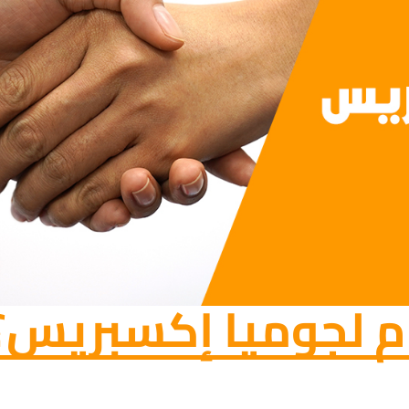
م لجوميا إكسبريس؟