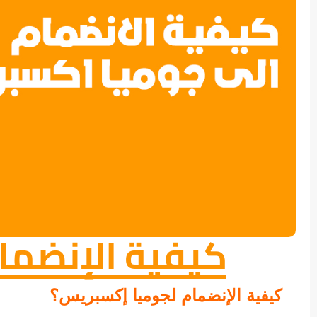
كيفية الإنضما
كيفية الإنضمام لجوميا إكسبريس؟