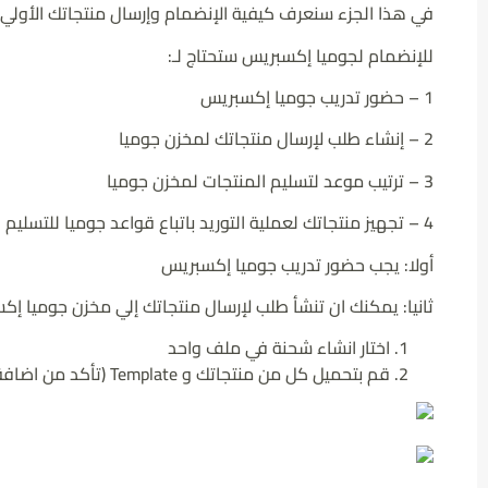
في هذا الجزء سنعرف كيفية الإنضمام وإرسال منتجاتك الأولي
للإنضمام لجوميا إكسبريس ستحتاج لـ:
1 – حضور تدريب جوميا إكسبريس
2 – إنشاء طلب لإرسال منتجاتك لمخزن جوميا
3 – ترتيب موعد لتسليم المنتجات لمخزن جوميا
4 – تجهيز منتجاتك لعملية التوريد باتباع قواعد جوميا للتسليم
أولا: يجب حضور تدريب جوميا إكسبريس
ثانيا: يمكنك ان تنشأ طلب لإرسال منتجاتك إلي مخزن جوميا إكس
اختار انشاء شحنة في ملف واحد
قم بتحميل كل من منتجاتك و Template (تأكد من اضافة منتجاتك التي تريد ادخالها بالكميات المطلوبه).
Jumia AI