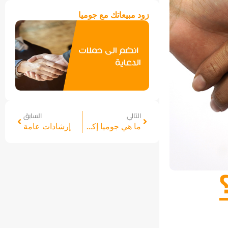
زود مبيعاتك مع جوميا
التالي
السابق
ما هي جوميا إكسبريس؟
إرشادات عامة