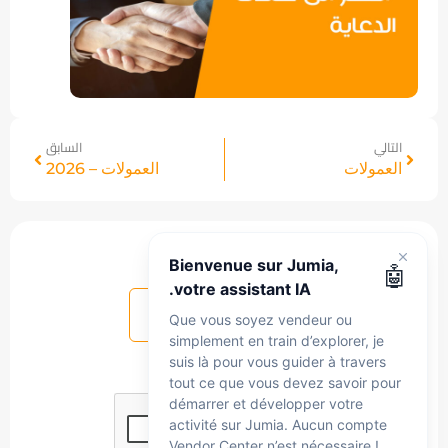
التالي
السابق
العمولات
العمولات – 2026
هل هذا المقال مفيد ؟
Bienvenue sur Jumia,
🤖
votre assistant IA.
نعم
لا
Que vous soyez vendeur ou
simplement en train d’explorer, je
suis là pour vous guider à travers
tout ce que vous devez savoir pour
démarrer et développer votre
activité sur Jumia. Aucun compte
Vendor Center n’est nécessaire !