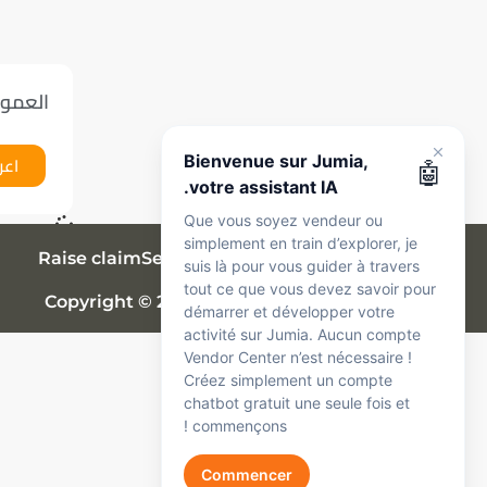
Découvrez
votre assistant intelligent
Jumia
العمولات
Je suis là pour vous accompagner à tout
moment, que vous soyez vendeur ou
Bienvenue sur Jumia,
اعر
🤖
simplement en exploration. Parlez-moi en
votre assistant IA.
anglais, en français ou en arabe — je peux
Que vous soyez vendeur ou
vous aider avec :
simplement en train d’explorer, je
Raise claim
Sell on Jumia
Commissions
Penalties
Inscription
🛍️
suis là pour vous guider à travers
Inscription et configuration du compte
tout ce que vous devez savoir pour
Copyright © 2026. All Rights Reserved to Jumia
Commandes
démarrer et développer votre
📦
Commandes et expédition
activité sur Jumia. Aucun compte
Paiements
Vendor Center n’est nécessaire !
💰
Créez simplement un compte
Paiements, commissions et frais
chatbot gratuit une seule fois et
Produits
📋
commençons !
Mise en ligne des produits
Réclamations
Get Started
🔧
Commencer
Réclamations et support