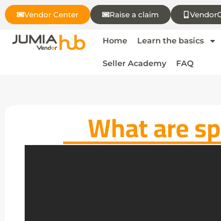
Vendor Center
Raise a claim
VendorC
Home
Learn the basics
Seller Academy
FAQ
What are sp