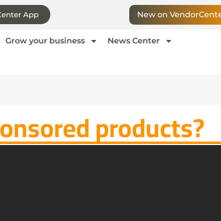
enter App
New on VendorCent
Grow your business
News Center
onsored products?