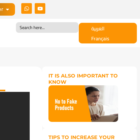
er
Search
العربية
for:
Français
IT IS ALSO IMPORTANT TO
KNOW
TIPS TO INCREASE YOUR