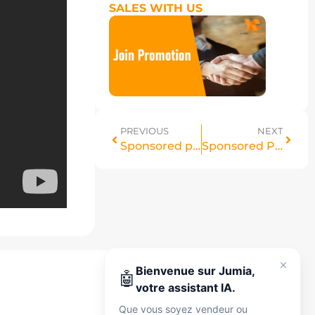
SALES WITH US
Jumia AI
PREVIOUS
NEXT
Sponsored products – What are Mirakl sponsored products?
Sponsored Products – Change Language on Mirakl (New Interface + Quick Tip)
Découvrez
votre assistant intelligent
Jumia
Je suis là pour vous accompagner à tout
moment, que vous soyez vendeur ou
Bienvenue sur Jumia,
🤖
simplement en exploration. Parlez-moi en
votre assistant IA.
anglais, en français ou en arabe — je peux
Que vous soyez vendeur ou