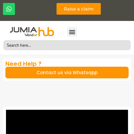
Raise a claim
Search
for:
Need Help ?
Contact us via Whatsapp