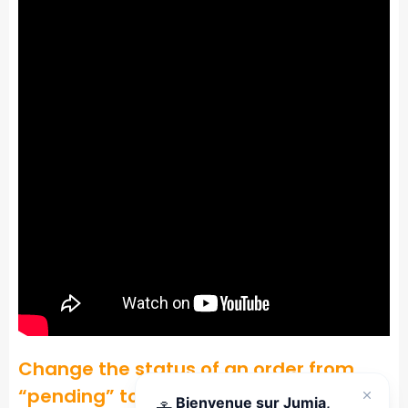
Change the status of an order from
“pending” to “ready to ship.”
Bienvenue sur Jumia,