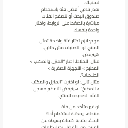
لمنتجك.
تقدر تلاقي أفضل فئة باستخدام
صندوق البحث أو تتصفح الفئات
مباشرة بالضغط على الروابط، واختار
واحدة بنفسك.
مهم: لازم تختار فئة واضحة تمثل
المنتج. لو التصنيف مش كافي،
هيترفض.
مثال: للخلاط، اختار “المنزل والمكتب >
المطبخ > الأجهزة الصغيرة >
الخلاطات”.
مثال تاني: لو اخترت “المنزل والمكتب
> المطبخ”، هيترفض لأنه غير مسجل
للفئه الصحيحه للمنتج.
لو غير متأكد من فئة
منتجك، يمكنك استخدام أداة
البحث. بكتابة كلمات بسيطة عن
المنتج. من الأفضل تختار كلمات