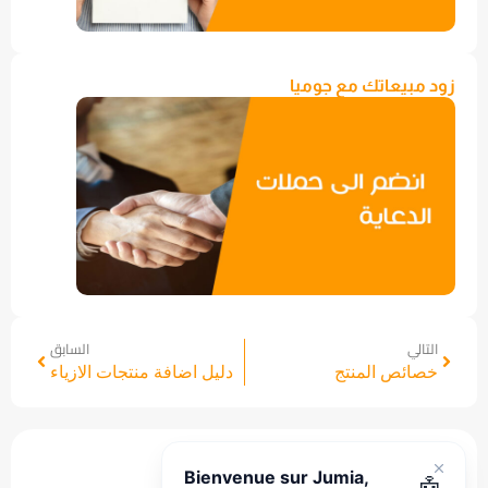
زود مبيعاتك مع جوميا
التالي
السابق
خصائص المنتج
دليل اضافة منتجات الازياء
هل هذا المقال مفيد ؟
Bienvenue sur Jumia,